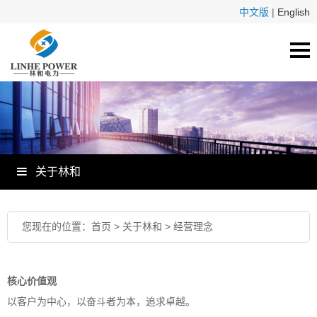
中文版
|
English
关于林和
您现在的位置：
首页
>
关于林和
>
经营理念
核心价值观
以客户为中心，以奋斗者为本，
追求卓越。